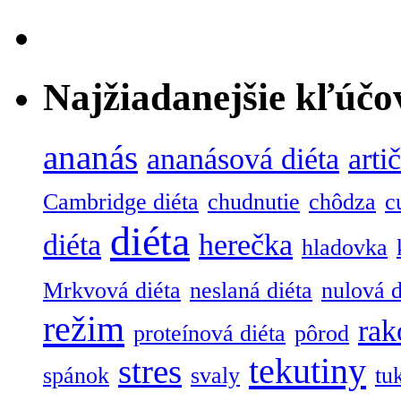
Najžiadanejšie kľúčo
ananás
ananásová diéta
arti
Cambridge diéta
chudnutie
chôdza
c
diéta
diéta
herečka
hladovka
Mrkvová diéta
neslaná diéta
nulová d
režim
rak
proteínová diéta
pôrod
tekutiny
stres
spánok
svaly
tu