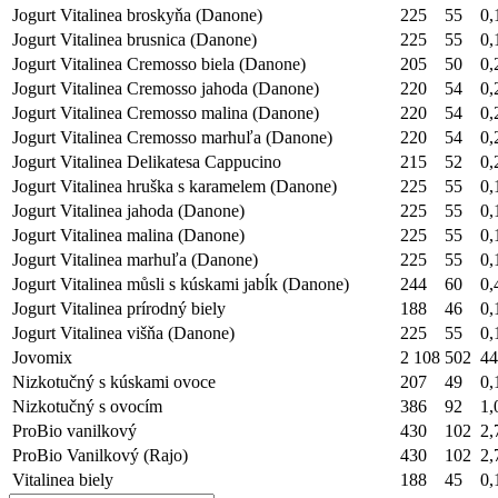
Jogurt Vitalinea broskyňa (Danone)
225
55
0,
Jogurt Vitalinea brusnica (Danone)
225
55
0,
Jogurt Vitalinea Cremosso biela (Danone)
205
50
0,
Jogurt Vitalinea Cremosso jahoda (Danone)
220
54
0,
Jogurt Vitalinea Cremosso malina (Danone)
220
54
0,
Jogurt Vitalinea Cremosso marhuľa (Danone)
220
54
0,
Jogurt Vitalinea Delikatesa Cappucino
215
52
0,
Jogurt Vitalinea hruška s karamelem (Danone)
225
55
0,
Jogurt Vitalinea jahoda (Danone)
225
55
0,
Jogurt Vitalinea malina (Danone)
225
55
0,
Jogurt Vitalinea marhuľa (Danone)
225
55
0,
Jogurt Vitalinea můsli s kúskami jabĺk (Danone)
244
60
0,
Jogurt Vitalinea prírodný biely
188
46
0,
Jogurt Vitalinea višňa (Danone)
225
55
0,
Jovomix
2 108
502
44
Nizkotučný s kúskami ovoce
207
49
0,
Nizkotučný s ovocím
386
92
1,
ProBio vanilkový
430
102
2,
ProBio Vanilkový (Rajo)
430
102
2,
Vitalinea biely
188
45
0,