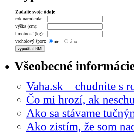
Zadajte svoje údaje
rok narodenia:
výška (cm):
hmotnosť (kg):
vrcholový šport:
nie
áno
Všeobecné informáci
Vaha.sk – chudnite s 
Čo mi hrozí, ak nesc
Ako sa stávame tučný
Ako zistím, že som na