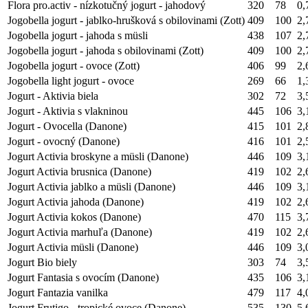
Flora pro.activ - nízkotučný jogurt - jahodový
320
78
0,
Jogobella jogurt - jablko-hrušková s obilovinami (Zott)
409
100
2,
Jogobella jogurt - jahoda s müsli
438
107
2,
Jogobella jogurt - jahoda s obilovinami (Zott)
409
100
2,
Jogobella jogurt - ovoce (Zott)
406
99
2,
Jogobella light jogurt - ovoce
269
66
1,
Jogurt - Aktivia biela
302
72
3,
Jogurt - Aktivia s vlakninou
445
106
3,
Jogurt - Ovocella (Danone)
415
101
2,
Jogurt - ovocný (Danone)
416
101
2,
Jogurt Activia broskyne a müsli (Danone)
446
109
3,
Jogurt Activia brusnica (Danone)
419
102
2,
Jogurt Activia jablko a müsli (Danone)
446
109
3,
Jogurt Activia jahoda (Danone)
419
102
2,
Jogurt Activia kokos (Danone)
470
115
3,
Jogurt Activia marhuľa (Danone)
419
102
2,
Jogurt Activia müsli (Danone)
446
109
3,
Jogurt Bio biely
303
74
3,
Jogurt Fantasia s ovocím (Danone)
435
106
3,
Jogurt Fantazia vanilka
479
117
4,
Jogurt Frutigo - tropické ovoce (Danone)
535
130
5,