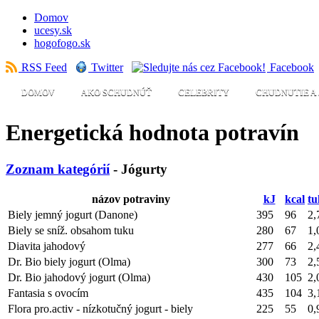
Domov
ucesy.sk
hogofogo.sk
RSS Feed
Twitter
Facebook
DOMOV
AKO SCHUDNÚŤ
CELEBRITY
CHUDNUTIE A 
Energetická hodnota potravín
Zoznam kategórií
- Jógurty
názov potraviny
kJ
kcal
tu
Biely jemný jogurt (Danone)
395
96
2,
Biely se sníž. obsahom tuku
280
67
1,
Diavita jahodový
277
66
2,
Dr. Bio biely jogurt (Olma)
300
73
2,
Dr. Bio jahodový jogurt (Olma)
430
105
2,
Fantasia s ovocím
435
104
3,
Flora pro.activ - nízkotučný jogurt - biely
225
55
0,