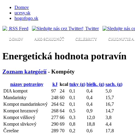
Domov
ucesy.sk
hogofogo.sk
RSS Feed
Twitter
DOMOV
AKO SCHUDNÚŤ
CELEBRITY
CHUDNUTIE A 
Energetická hodnota potravín
Zoznam kategórií
- Kompóty
názov potraviny
kJ
kcal
tuky (g)
bielk. (g)
sach. (g)
DIA kompot
97
24
0,1
0,4
5,0
Mandarinky
248
60
0,1
0,4
15,7
Kompot mandarinkový
264
62
0,1
0,4
16,7
Kompot hroznový
268
64
0,5
0,9
14,7
Kompot višňový
277
66
0,3
12,0
3,8
Kompot slivkový
290
69
0,8
18,8
4,4
Čerešne
289
70
0,2
0,6
17,8