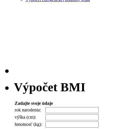
Výpočet BMI
Zadajte svoje údaje
rok narodenia:
výška (cm):
hmotnosť (kg):