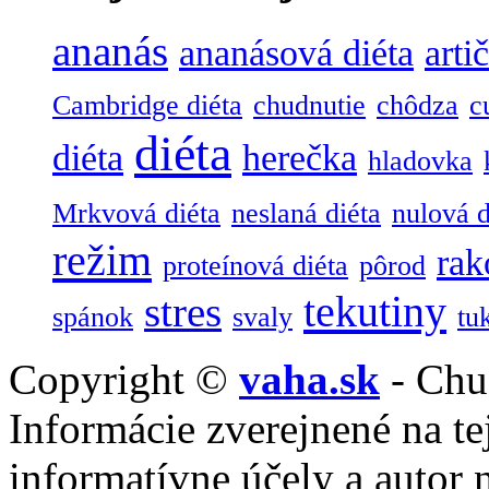
ananás
ananásová diéta
arti
Cambridge diéta
chudnutie
chôdza
c
diéta
diéta
herečka
hladovka
Mrkvová diéta
neslaná diéta
nulová d
režim
rak
proteínová diéta
pôrod
tekutiny
stres
spánok
svaly
tu
Copyright ©
vaha.sk
- Chu
Informácie zverejnené na tej
informatívne účely a autor