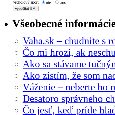
vrcholový šport:
nie
áno
Všeobecné informáci
Vaha.sk – chudnite s 
Čo mi hrozí, ak nesc
Ako sa stávame tučný
Ako zistím, že som na
Váženie – neberte ho 
Desatoro správneho ch
Čo jesť, keď príde hla