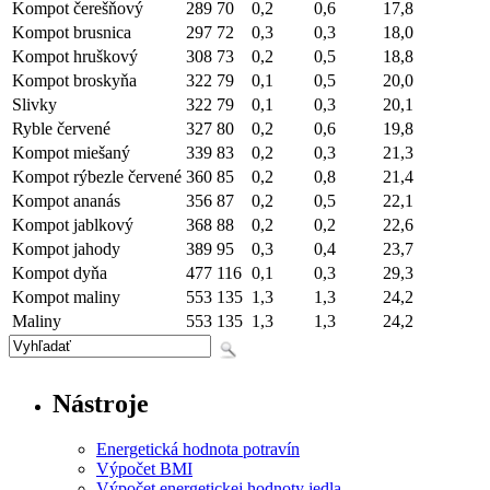
Kompot čerešňový
289
70
0,2
0,6
17,8
Kompot brusnica
297
72
0,3
0,3
18,0
Kompot hruškový
308
73
0,2
0,5
18,8
Kompot broskyňa
322
79
0,1
0,5
20,0
Slivky
322
79
0,1
0,3
20,1
Ryble červené
327
80
0,2
0,6
19,8
Kompot miešaný
339
83
0,2
0,3
21,3
Kompot rýbezle červené
360
85
0,2
0,8
21,4
Kompot ananás
356
87
0,2
0,5
22,1
Kompot jablkový
368
88
0,2
0,2
22,6
Kompot jahody
389
95
0,3
0,4
23,7
Kompot dyňa
477
116
0,1
0,3
29,3
Kompot maliny
553
135
1,3
1,3
24,2
Maliny
553
135
1,3
1,3
24,2
Nástroje
Energetická hodnota potravín
Výpočet BMI
Výpočet energetickej hodnoty jedla