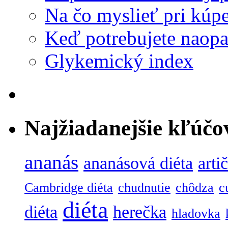
Na čo myslieť pri kúpe
Keď potrebujete naopa
Glykemický index
Najžiadanejšie kľúčo
ananás
ananásová diéta
arti
Cambridge diéta
chudnutie
chôdza
c
diéta
diéta
herečka
hladovka