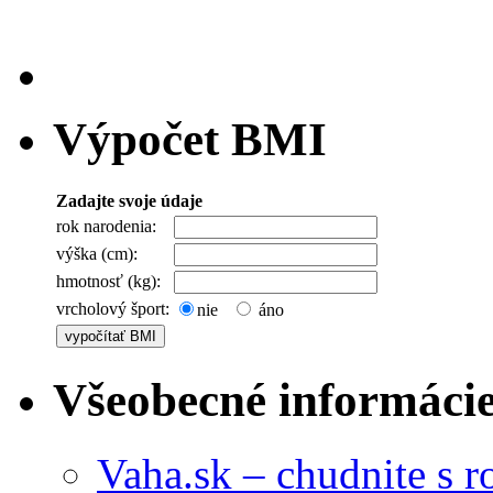
Výpočet BMI
Zadajte svoje údaje
rok narodenia:
výška (cm):
hmotnosť (kg):
vrcholový šport:
nie
áno
Všeobecné informáci
Vaha.sk – chudnite s 