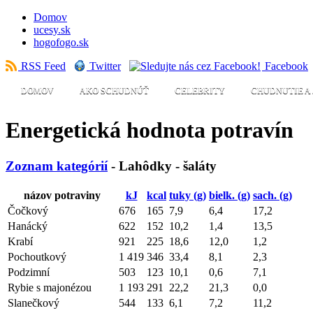
Domov
ucesy.sk
hogofogo.sk
RSS Feed
Twitter
Facebook
DOMOV
AKO SCHUDNÚŤ
CELEBRITY
CHUDNUTIE A 
Energetická hodnota potravín
Zoznam kategórií
- Lahôdky - šaláty
názov potraviny
kJ
kcal
tuky (g)
bielk. (g)
sach. (g)
Čočkový
676
165
7,9
6,4
17,2
Hanácký
622
152
10,2
1,4
13,5
Krabí
921
225
18,6
12,0
1,2
Pochoutkový
1 419
346
33,4
8,1
2,3
Podzimní
503
123
10,1
0,6
7,1
Rybie s majonézou
1 193
291
22,2
21,3
0,0
Slanečkový
544
133
6,1
7,2
11,2