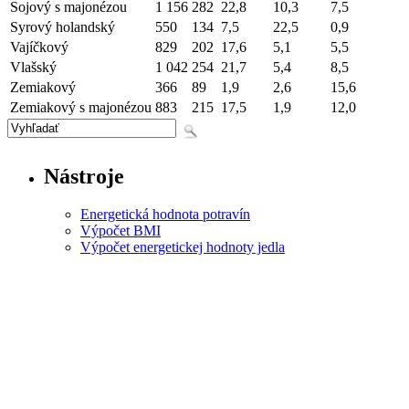
Sojový s majonézou
1 156
282
22,8
10,3
7,5
Syrový holandský
550
134
7,5
22,5
0,9
Vajíčkový
829
202
17,6
5,1
5,5
Vlašský
1 042
254
21,7
5,4
8,5
Zemiakový
366
89
1,9
2,6
15,6
Zemiakový s majonézou
883
215
17,5
1,9
12,0
Nástroje
Energetická hodnota potravín
Výpočet BMI
Výpočet energetickej hodnoty jedla