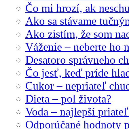
Čo mi hrozí, ak nesc
Ako sa stávame tučný
Ako zistím, že som na
Váženie – neberte ho 
Desatoro správneho ch
Čo jesť, keď príde hla
Cukor – nepriateľ ch
Dieta – pol života?
Voda – najlepší priat
Odporúčané hodnoty p