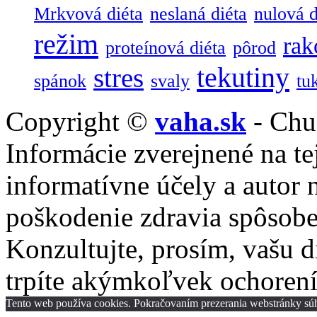
Mrkvová diéta
neslaná diéta
nulová d
režim
rak
proteínová diéta
pôrod
tekutiny
stres
spánok
svaly
tu
Copyright ©
vaha.sk
- Chu
Informácie zverejnené na tej
informatívne účely a autor
poškodenie zdravia spôsob
Konzultujte, prosím, vašu d
trpíte akýmkoľvek ochoren
Tento web používa cookies. Pokračovaním prezerania webstránky súhl