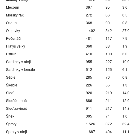
Mečoun
397
95
3,6
Morský rak
272
66
0,5
Okoun
368
90
0,8
Olejovky
1 402
342
27,0
Pečenáči
481
117
7,9
Platýs velký
360
88
1,9
Pstruh
410
100
3,0
Sardinky v oleji
955
227
10,0
Sardinky v tomáte
512
125
6,1
Sépie
285
70
0,8
Škeble
226
55
1,3
Sleď
920
219
14,0
Sleď údenáč
886
211
12,9
Sleď zavináč
911
217
14,8
Šnek
305
74
1,0
Šproty
1 526
372
32,4
Šproty v oleji
1 687
404
11,1