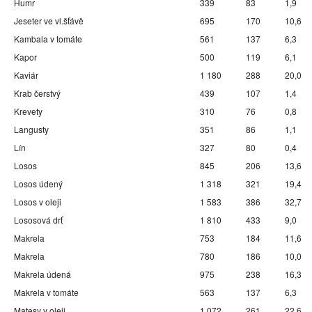
Humr
339
83
1,9
Jeseter ve vl.šťávě
695
170
10,6
Kambala v tomáte
561
137
6,3
Kapor
500
119
6,1
Kaviár
1 180
288
20,0
Krab čerstvý
439
107
1,4
Krevety
310
76
0,8
Langusty
351
86
1,1
Lín
327
80
0,4
Losos
845
206
13,6
Losos údený
1 318
321
19,4
Losos v oleji
1 583
386
32,7
Lososová drť
1 810
433
9,0
Makrela
753
184
11,6
Makrela
780
186
10,0
Makrela údená
975
238
16,3
Makrela v tomáte
563
137
6,3
Matesy v oleji
1 072
261
22,6