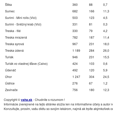
Štika
360
88
0,7
Sumec
682
166
11,3
Surimi - Mini rolls (Vici)
503
123
4,5
Surimi - Sněžný krab (Vici)
331
81
0,3
Treska - filé
330
79
4,2
Treska mrazená
782
187
11,4
Treska syrová
967
231
18,0
Treska údená
1 189
284
26,0
Tuňák
946
231
15,5
Tuňák vo vlastnej šťave (Calvo)
424
103
0,6
Údenáč
492
120
5,9
Úhor
1 247
304
24,5
Ústrice
276
67
1,2
Zavinače
756
180
12,3
Copyright ©
vaha.sk
- Chudnite s rozumom !
Informácie zverejnené na tejto stránke slúžia len na informatívne účely a au
Konzultujte, prosím, vašu diétu so svojim lekárom, najmä ak trpíte akýmkoľvek 