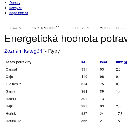
Domov
ucesy.sk
hogofogo.sk
DOMOV
AKO SCHUDNÚŤ
CELEBRITY
CHUDNUTIE A J
Energetická hodnota potra
Zoznam kategórií
- Ryby
názov potraviny
kJ
kcal
tuky (g
Candát
391
93
2,0
Cejn
410
98
0,1
File treska
314
75
0,5
Garnát
364
89
1,4
Halibut
301
73
1,1
Hejk
381
93
2,5
Herink
987
241
17,8
Herink filé
866
211
15,0